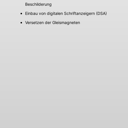
Beschilderung
Einbau von digitalen Schriftanzeigern (DSA)
Versetzen der Gleismagneten
Nickol & Partner AG - Ihr
leistungsstarkes Planungs-
und Ingenieurbüro mit
Standorten in Gröbenzell
und München.