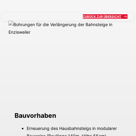
Auftraggeber
Fertigstellung
DB InfraGO AG
2024
ZURÜCK ZUR ÜBERSICHT
Bauvorhaben
Erneuerung des Hausbahnsteigs in modularer
Bauweise (Baulänge 140m, Höhe 55cm)