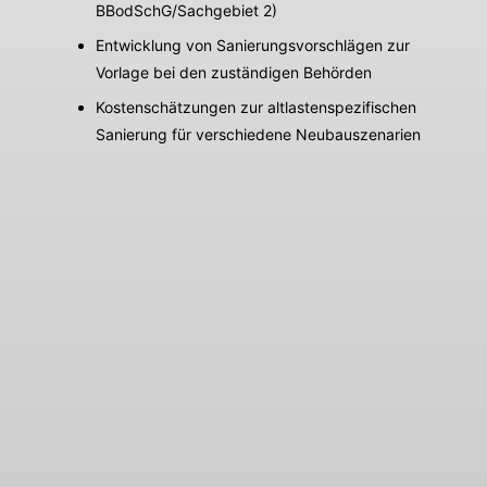
BBodSchG/Sachgebiet 2)
Entwicklung von Sanierungsvorschlägen zur
Vorlage bei den zuständigen Behörden
Kostenschätzungen zur altlastenspezifischen
Sanierung für verschiedene Neubauszenarien
Nickol & Partner AG - Ihr
leistungsstarkes Planungs-
und Ingenieurbüro mit
Standorten in Gröbenzell