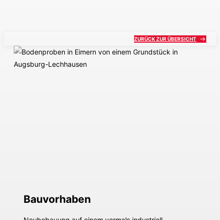
Auftraggeber
Fertigstellung
Private Eigentümer
2020
(Erbengemeinschaft)
ZURÜCK ZUR ÜBERSICHT
Bauvorhaben
Neubebauung auf einem vormals industriell