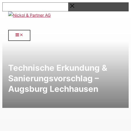
Zum
Suchbegriff...
Inhalt
springen
Technische Erkundung &
Sanierungsvorschlag –
Augsburg Lechhausen